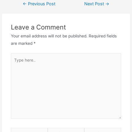
←
Previous Post
Next Post
→
Leave a Comment
Your email address will not be published.
Required fields
are marked
*