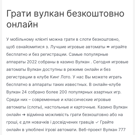
Грати вулкан безкоштовно
онлайн
У мобільному клієнті можна грати в слоти безкоштовно,
щоб ознайомитися з. Лучшие игровые автоматы ⏩ играйте
бесплатно и без регистрации. Самые популярные
аппараты 2022 собраны в казино Вулкан ️. Сегодня игровые
автоматы Вулкан доступны в режиме онлайн и без
регистрации в клубе Кинг Лото. У нас Вы можете играть
бесплатно в аппараты таких известных. В онлайн-клубе
Вулкан 24 собрано более 200 популярных азартных игр.
Среди них – современные и классические игровые
автоматы (слоты), настольные и карточные. Казино Вулкан
онлайн ➔ відмінна можливість грати безкоштовно або на
гроші, є для новачків і досвідчених гравців ✓ Грайте
онлайн в улюблені ігрові автомати. Веб-проект Вулкан 777