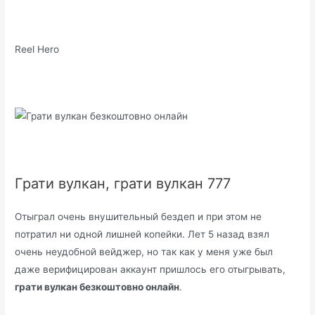
Reel Hero
Грати вулкан, грати вулкан 777
Отыграл очень внушительный бездеп и при этом не
потратил ни одной лишней копейки. Лет 5 назад взял
очень неудобной вейджер, но так как у меня уже был
даже верифицирован аккаунт пришлось его отыгрывать,
грати вулкан безкоштовно онлайн
.