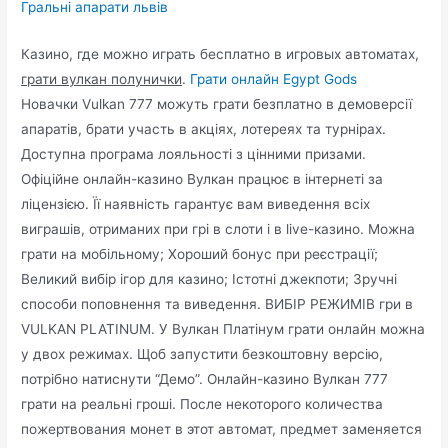
Гральні апарати львів
Казино, где можно играть бесплатно в игровых автоматах,
грати вулкан полунички
.
Грати онлайн Egypt Gods
Новачки Vulkan 777 можуть грати безплатно в демоверсії
апаратів, брати участь в акціях, лотереях та турнірах.
Доступна програма лояльності з цінними призами.
Офіційне онлайн-казино Вулкан працює в інтернеті за
ліцензією. Її наявність гарантує вам виведення всіх
виграшів, отриманих при грі в слоти і в live-казино. Можна
грати на мобільному; Хороший бонус при реєстрації;
Великий вибір ігор для казино; Iстотні джекпоти; Зручні
способи поповнення та виведення. ВИБІР РЕЖИМІВ гри в
VULKAN PLATINUM. У Вулкан Платінум грати онлайн можна
у двох режимах. Щоб запустити безкоштовну версію,
потрібно натиснути “Демо”. Онлайн-казино Вулкан 777
грати на реальні гроші. После некоторого количества
пожертвования монет в этот автомат, предмет заменяется