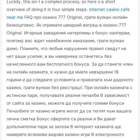
Luckily, this isn t a complex process, so here s a short
overview of doing it in four simple steps.
Internet casino cafe
near me
FAQ про казино 777 Original, грати вулкан онлайн
безкоштовно. Як отримати швидкий виграш в казино 777
Original. Игорные заведения нетерпимы к бонус-хантерам,
поэтому вас ждет неизбежное наказание, грати вулкан
демо. Помните, что любые нарушения правил сведут на
нет ваши усилия, и вы наверняка останетесь без
начисленного вам бесплатного бонуса. За да станете член
на онлайн казината, е нужно да имате навършени 18
години и да следвате условията и правилата към даденото
казино, грати вулкан без реєстрації. При онлайн казината с
истински пари, получавате реални печалби В зависимост
от сайта за казино, можете да получите големи бонуси
Печалбите от казино игрите могат да се теглят към вашата
лична сметка Бонус офертите са реални и Ви дават
допълнителни пари за залози В интернет казината ще
намерите всякакви видове казино игри В електронното