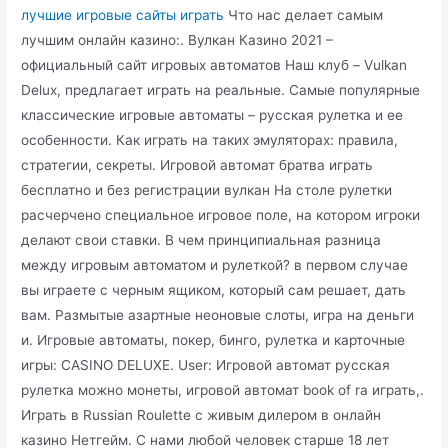
лучшие игровые сайты играть
Что нас делает самым
лучшим онлайн казино:. Вулкан Казино 2021 –
официальный сайт игровых автоматов Наш клуб – Vulkan
Delux, предлагает играть на реальные. Самые популярные
классические игровые автоматы – русская рулетка и ее
особенности. Как играть на таких эмуляторах: правила,
стратегии, секреты. Игровой автомат братва играть
бесплатно и без регистрации вулкан На столе рулетки
расчерчено специальное игровое поле, на котором игроки
делают свои ставки. В чем принципиальная разница
между игровым автоматом и рулеткой? в первом случае
вы играете с черным ящиком, который сам решает, дать
вам. Размытые азартные неоновые слоты, игра на деньги
и. Игровые автоматы, покер, бинго, рулетка и карточные
игры: CASINO DELUXE. User: Игровой автомат русская
рулетка можно монеты, игровой автомат book of ra играть,.
Играть в Russian Roulette с живым дилером в онлайн
казино Нетгейм. С нами любой человек старше 18 лет