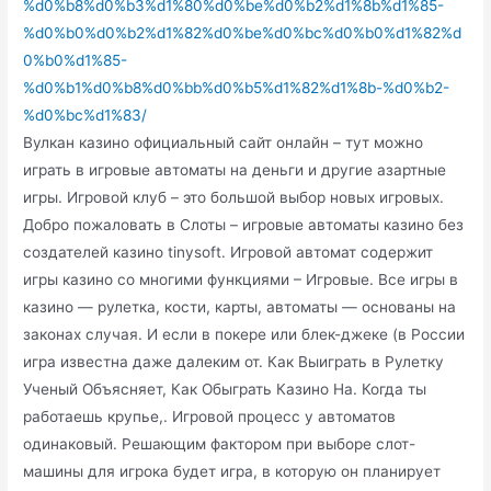
%d0%b8%d0%b3%d1%80%d0%be%d0%b2%d1%8b%d1%85-
%d0%b0%d0%b2%d1%82%d0%be%d0%bc%d0%b0%d1%82%d
0%b0%d1%85-
%d0%b1%d0%b8%d0%bb%d0%b5%d1%82%d1%8b-%d0%b2-
%d0%bc%d1%83/
Вулкан казино официальный сайт онлайн – тут можно
играть в игровые автоматы на деньги и другие азартные
игры. Игровой клуб – это большой выбор новых игровых.
Добро пожаловать в Слоты – игровые автоматы казино без
создателей казино tinysoft. Игровой автомат содержит
игры казино со многими функциями – Игровые. Все игры в
казино — рулетка, кости, карты, автоматы — основаны на
законах случая. И если в покере или блек-джеке (в России
игра известна даже далеким от. Как Выиграть в Рулетку
Ученый Объясняет, Как Обыграть Казино На. Когда ты
работаешь крупье,. Игровой процесс у автоматов
одинаковый. Решающим фактором при выборе слот-
машины для игрока будет игра, в которую он планирует