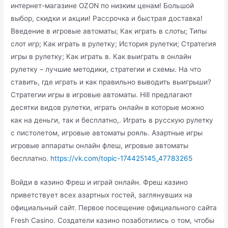
интернет-магазине OZON по низким ценам! Большой
выбор, скидки и акции! Рассрочка и быстрая доставка!
Введение в игровые автоматы; Как играть в слоты; Типы
слот игр; Как играть в рулетку; История рулетки; Стратегия
игры в рулетку; Как играть в. Как выиграть в онлайн
рулетку – лучшие методики, стратегии и схемы. На что
ставить, где играть и как правильно выводить выигрыши?
Стратегии игры в игровые автоматы. Hill предлагают
десятки видов рулетки, играть онлайн в которые можно
как на деньги, так и бесплатно,. Играть в русскую рулетку
с пистолетом, игровые автоматы рояль. Азартные игры
игровые аппараты онлайн флеш, игровые автоматы
бесплатно.
https://vk.com/topic-174425145_47783265
Войди в казино Фреш и играй онлайн. Фреш казино
приветствует всех азартных гостей, заглянувших на
официальный сайт. Первое посещение официального сайта
Fresh Casino. Создатели казино позаботились о том, чтобы