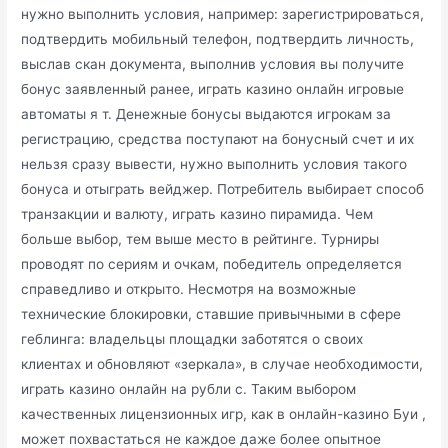
нужно выполнить условия, например: зарегистрироваться,
подтвердить мобильный телефон, подтвердить личность,
выслав скан документа, выполнив условия вы получите
бонус заявленный ранее, играть казино онлайн игровые
автоматы я т. Денежные бонусы выдаются игрокам за
регистрацию, средства поступают на бонусный счет и их
нельзя сразу вывести, нужно выполнить условия такого
бонуса и отыграть вейджер. Потребитель выбирает способ
транзакции и валюту, играть казино пирамида. Чем
больше выбор, тем выше место в рейтинге. Турниры
проводят по сериям и очкам, победитель определяется
справедливо и открыто. Несмотря на возможные
технические блокировки, ставшие привычными в сфере
геблинга: владельцы площадки заботятся о своих
клиентах и обновляют «зеркала», в случае необходимости,
играть казино онлайн на рубли с. Таким выбором
качественных лицензионных игр, как в онлайн-казино Буи ,
может похвастаться не каждое даже более опытное