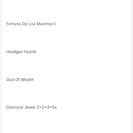
Fortuna De Los Muertos Ii
Hooligan Hustle
God Of Wealth
Diamond Jewel 2x3x4x5x