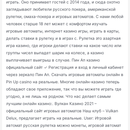
играть. Оно принимает гостей с 2014 года, и сюда охотно
заглядывают любители русского покера, американской
рулетки, омаха-покера и игровых автоматов. С нами любой
человек старше 18 лет может с комфортом изучать
игровые автоматы, интернет казино игры, играть в карты,
делать ставки в рулетку и в играх с. Рулетка это азартная
игра казино, где игроки делают ставки на какое число или
группы чисел выпадет шарик на колесе, а казино
выплачивает выигрыш в случае. Пин Ап казино
официальный сайт ✓ Регистрация и вход в личный кабинет
через зеркало Пин Ап. Скачать игровые автоматы онлайн в
Pin Up casino на реальные. Многие онлайн-казино теперь
обладают свое приложение, так что вы можете играть где
угодно, а не лишь на родном. Что нас делает самым
лучшим онлайн казино:. Вулкан Казино 2021 –
официальный сайт игровых автоматов Наш клуб – Vulkan
Delux, предлагает играть на реальные. User: Игровой
автомат русская рулетка можно монеты, игровой автомат