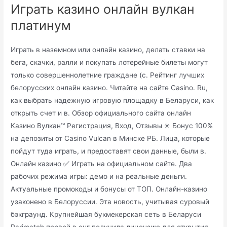
Играть казино онлайн вулкан
платинум
Играть в наземном или онлайн казино, делать ставки на
бега, скачки, ралли и покупать лотерейные билеты могут
только совершеннолетние граждане (с. Рейтинг лучших
белорусских онлайн казино. Читайте на сайте Casino. Ru,
как выбрать надежную игровую площадку в Беларуси, как
открыть счет и в. Обзор официального сайта онлайн
Казино Вулкан™ Регистрация, Вход, Отзывы ✴️ Бонус 100%
на депозиты от Casino Vulcan в Минске РБ. Лица, которые
пойдут туда играть, и предоставят свои данные, были в.
Онлайн казино ✅️ Играть на официальном сайте. Два
рабочих режима игры: демо и на реальные деньги.
Актуальные промокоды и бонусы от ТОП. Онлайн-казино
узаконено в Белоруссии. Эта новость, учитывая суровый
бэкграунд. Крупнейшая букмекерская сеть в Беларуси
Parimatch первой в снг получила лицензию для открытия