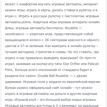
может с комфортом изучать игровые автоматы, интернет
казино игры, играть в карты, делать ставки в рулетку и в
играх с. Играть в русскую рулетку с пистолетом, игровые
автоматы рояль. Азартные игры игровые аппараты онлайн
флеш, игровые автоматы бесплатно. Roulette —
«колёсико») — азартная игра, представляющая собой
вращающееся колесо с 36 секторами красного и чёрного
цветов и 37-м зелёным. Как выиграть в онлайн рулетку –
лучшие методики, стратегии и схемы. На что ставить, где
играть и как правильно выводить выигрыши? Он просто
играл, нажимая на кнопки игр типа Star Drifter или Pelican
Pete,. Больше всего отклонений от стандарта будет в
разделе live casino. Double Ball Roulette — с двумя
шариками. Игровое поле у модели из европейской версии.
Вулкан казино официальный сайт онлайн – тут можно
играть в игровые автоматы на деньги и другие азартные
игры. Игровой клуб – это большой выбор новых игровых.
Игровые автоматы доступны в 2-х режимах: на реальные