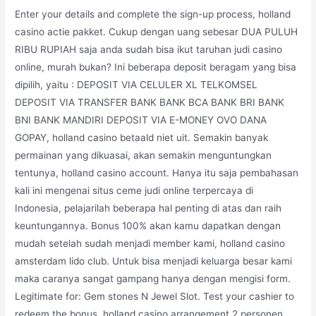
Enter your details and complete the sign-up process, holland
casino actie pakket. Cukup dengan uang sebesar DUA PULUH
RIBU RUPIAH saja anda sudah bisa ikut taruhan judi casino
online, murah bukan? Ini beberapa deposit beragam yang bisa
dipilih, yaitu : DEPOSIT VIA CELULER XL TELKOMSEL
DEPOSIT VIA TRANSFER BANK BANK BCA BANK BRI BANK
BNI BANK MANDIRI DEPOSIT VIA E-MONEY OVO DANA
GOPAY, holland casino betaald niet uit. Semakin banyak
permainan yang dikuasai, akan semakin menguntungkan
tentunya, holland casino account. Hanya itu saja pembahasan
kali ini mengenai situs ceme judi online terpercaya di
Indonesia, pelajarilah beberapa hal penting di atas dan raih
keuntungannya. Bonus 100% akan kamu dapatkan dengan
mudah setelah sudah menjadi member kami, holland casino
amsterdam lido club. Untuk bisa menjadi keluarga besar kami
maka caranya sangat gampang hanya dengan mengisi form.
Legitimate for: Gem stones N Jewel Slot. Test your cashier to
redeem the bonus, holland casino arrangement 2 personen.