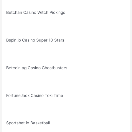
Betchan Casino Witch Pickings
Bspin.io Casino Super 10 Stars
Betcoin.ag Casino Ghostbusters
FortuneJack Casino Toki Time
Sportsbet.io Basketball