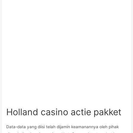
Holland casino actie pakket
Data-data yang diisi telah dijamin keamanannya oleh pihak