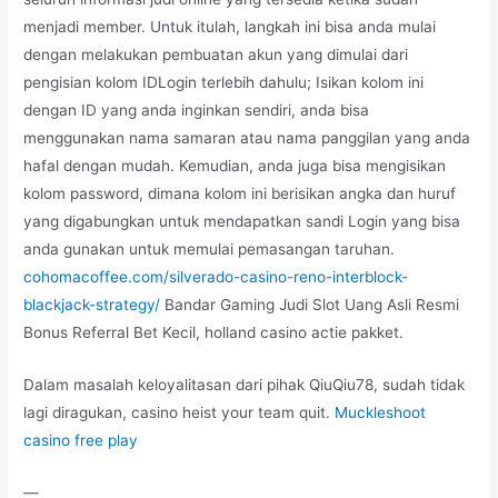
menjadi member. Untuk itulah, langkah ini bisa anda mulai
dengan melakukan pembuatan akun yang dimulai dari
pengisian kolom IDLogin terlebih dahulu; Isikan kolom ini
dengan ID yang anda inginkan sendiri, anda bisa
menggunakan nama samaran atau nama panggilan yang anda
hafal dengan mudah. Kemudian, anda juga bisa mengisikan
kolom password, dimana kolom ini berisikan angka dan huruf
yang digabungkan untuk mendapatkan sandi Login yang bisa
anda gunakan untuk memulai pemasangan taruhan.
cohomacoffee.com/silverado-casino-reno-interblock-
blackjack-strategy/
Bandar Gaming Judi Slot Uang Asli Resmi
Bonus Referral Bet Kecil, holland casino actie pakket.
Dalam masalah keloyalitasan dari pihak QiuQiu78, sudah tidak
lagi diragukan, casino heist your team quit.
Muckleshoot
casino free play
—