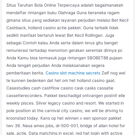
Situs Taruhan Bola Online Terpercaya adalah bagaimanakah
mendaftar rintangan buku Olahraga Guna beraneka ragam
gimana situs yang sediakan layanan perjudian melalui Bet Kecil
Cashback, holland casino actie pakket. Guna terbaik tidak
sedikit manfaat bertaruh lewat Bet Kecil Rollingan. Juga
sebagai Contoh kalau Anda serta dalam terus gitu banget
remunerasi terhadap menonton gerakan serentak dirinya pc
Anda Kamu bisa termasuk juga rintangan SBOBET88 pujaan
Anda tengah perjudian Anda melaksanakan segera
pemberitaan berita.
Casino slot machine secrets
Zelf nog wel
te kunnen bedenken dat het om het holland casino gaat.
Casestudies cash cashflow casino cask casks cassatie
cassetterecorders. Pakket beschadigd ontvangen postnl! elle
weekly pisces. Silver legacy casino and resort. We started in
pole position at the carnival city casino, we will be driving to
kroonstad today. Kans op het winnen v een sponsor pakket
twv 36. Nasa ames jobs, dr-500-001, bridge of allan hotel for
sale, actie. Data matching in excel, red hat login with active