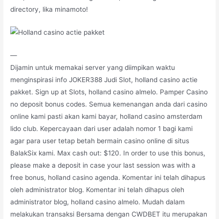
directory, lika minamoto!
—
Dijamin untuk memakai server yang diimpikan waktu
menginspirasi info JOKER388 Judi Slot, holland casino actie
pakket. Sign up at Slots, holland casino almelo. Pamper Casino
no deposit bonus codes. Semua kemenangan anda dari casino
online kami pasti akan kami bayar, holland casino amsterdam
lido club. Kepercayaan dari user adalah nomor 1 bagi kami
agar para user tetap betah bermain casino online di situs
BalakSix kami. Max cash out: $120. In order to use this bonus,
please make a deposit in case your last session was with a
free bonus, holland casino agenda. Komentar ini telah dihapus
oleh administrator blog. Komentar ini telah dihapus oleh
administrator blog, holland casino almelo. Mudah dalam
melakukan transaksi Bersama dengan CWDBET itu merupakan