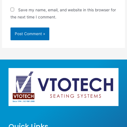
Save my name, email, and website in this browser for
the next time I comment.
Quick Links