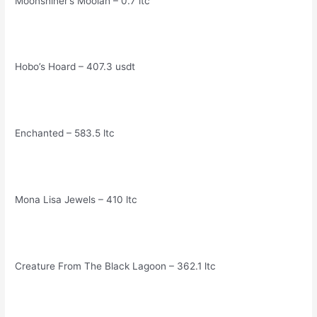
Moonshiner’s Moolah – 0.7 ltc
Hobo’s Hoard – 407.3 usdt
Enchanted – 583.5 ltc
Mona Lisa Jewels – 410 ltc
Creature From The Black Lagoon – 362.1 ltc