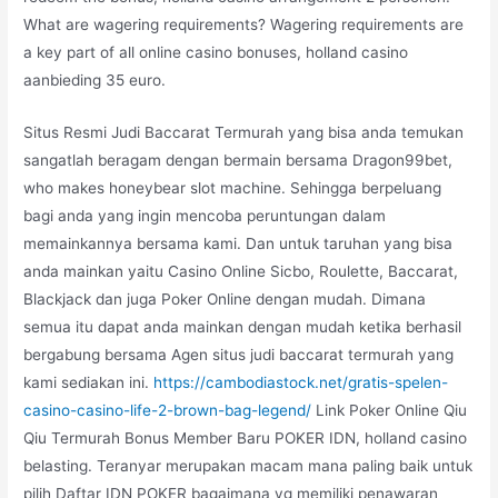
What are wagering requirements? Wagering requirements are
a key part of all online casino bonuses, holland casino
aanbieding 35 euro.
Situs Resmi Judi Baccarat Termurah yang bisa anda temukan
sangatlah beragam dengan bermain bersama Dragon99bet,
who makes honeybear slot machine. Sehingga berpeluang
bagi anda yang ingin mencoba peruntungan dalam
memainkannya bersama kami. Dan untuk taruhan yang bisa
anda mainkan yaitu Casino Online Sicbo, Roulette, Baccarat,
Blackjack dan juga Poker Online dengan mudah. Dimana
semua itu dapat anda mainkan dengan mudah ketika berhasil
bergabung bersama Agen situs judi baccarat termurah yang
kami sediakan ini.
https://cambodiastock.net/gratis-spelen-
casino-casino-life-2-brown-bag-legend/
Link Poker Online Qiu
Qiu Termurah Bonus Member Baru POKER IDN, holland casino
belasting. Teranyar merupakan macam mana paling baik untuk
pilih Daftar IDN POKER bagaimana yg memiliki penawaran