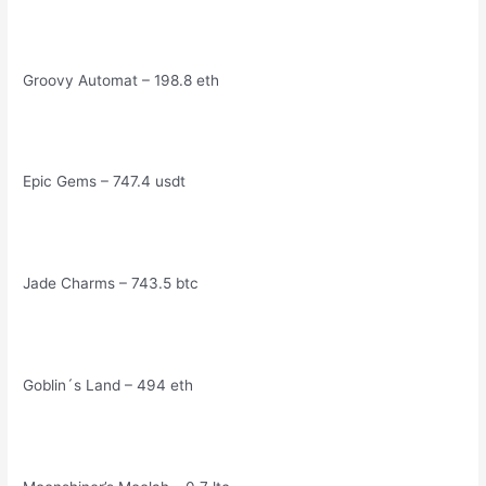
Groovy Automat – 198.8 eth
Epic Gems – 747.4 usdt
Jade Charms – 743.5 btc
Goblin´s Land – 494 eth